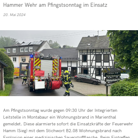
Kommandowagen
Hammer Wehr am Pfingstsonntag im Einsatz
Feuerwehren 
Drehleiter de
20. Mai 2024
Mehrzweckfahrze
Verkehrsunfal
Übung der Fre
Schlauchwagen (
Jugendfeuerwe
Patientegerec
Gerätewagen Hu
Vegetationsb
Erfolgreiche 
PKW-Brand in 
Absicherung ei
Rußbrand im K
Dachstuhlbran
Dringende Tür
Wohnungsbran
Jahresabschl
Kita-Kinder z
Notfallplan St
Drehleiter de
Am Pfingstsonntag wurde gegen 09:30 Uhr der Integrierten
Leitstelle in Montabaur ein Wohnungsbrand in Marienthal
Einsatzreich
gemeldet. Diese alarmierte sofort die Einsatzkräfte der Feuerwehr
Hamm (Sieg) mit dem Stichwort B2.08 Wohnungsbrand nach
Verleihung Eh
Explosion einer medizinischen Sauerstoffflasche. Beim Eintreffen