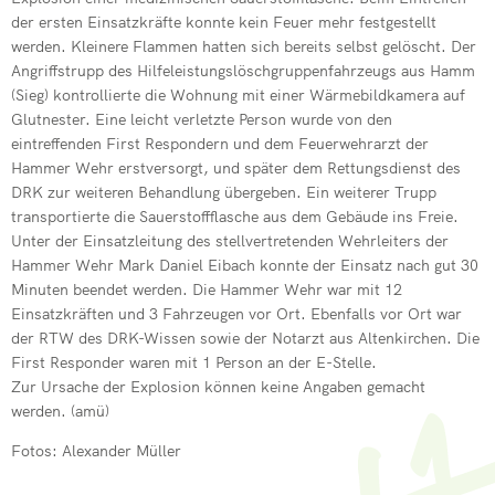
Neuer Wehrlei
der ersten Einsatzkräfte konnte kein Feuer mehr festgestellt
werden. Kleinere Flammen hatten sich bereits selbst gelöscht. Der
Einsatz im Gle
Angriffstrupp des Hilfeleistungslöschgruppenfahrzeugs aus Hamm
(Sieg) kontrollierte die Wohnung mit einer Wärmebildkamera auf
Drehleiter de
Glutnester. Eine leicht verletzte Person wurde von den
eintreffenden First Respondern und dem Feuerwehrarzt der
Grund zum Fe
Hammer Wehr erstversorgt, und später dem Rettungsdienst des
Drehleiter er
DRK zur weiteren Behandlung übergeben. Ein weiterer Trupp
transportierte die Sauerstoffflasche aus dem Gebäude ins Freie.
Neue Fahrzeu
Unter der Einsatzleitung des stellvertretenden Wehrleiters der
Hammer Wehr Mark Daniel Eibach konnte der Einsatz nach gut 30
Wehr übt im I
Minuten beendet werden. Die Hammer Wehr war mit 12
Einsatzkräften und 3 Fahrzeugen vor Ort. Ebenfalls vor Ort war
der RTW des DRK-Wissen sowie der Notarzt aus Altenkirchen. Die
First Responder waren mit 1 Person an der E-Stelle.
Zur Ursache der Explosion können keine Angaben gemacht
werden. (amü)
Fotos: Alexander Müller