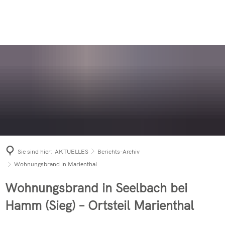
AUSBILDUNG
AKTUELLES
Sei dabei
Aktive Wehr
ANSPRECHPARTNER
Einsätze 2026
Einsatzarchiv
News & Berichte
Was tun im Notfall?
Jugendfeuerwehr
FÖRDERVEREIN
KONTAKT
Einsätze 2025
Gebäudebrand
News & Berichte
News & Berichte
Rettungshundestaffel
Einsätze 2024
Bevölkerungs
Mitglied werden
PKW-Brand in 
Berichts-Archiv
Altersabteilung
Einsätze 2023
Ü30-Party 20
Förderverein der Freiwilligen 
PKW-Brand in
News & Berichte
Einsatzleitwagen 
Einsätze 2022
Fahrzeuge
PKW-Brand in
Förderverein der Freiwilligen 
Brennende Dixi
Tanklöschfahrzeu
Einsätze 2021
Jahresabschl
Zimmerbrand 
Sie sind hier:
AKTUELLES
Berichts-Archiv
Hilfeleistungslös
Einsätze 2020
Langjährige M
Waldbrand in 
Wohnungsbrand in Marienthal
Drehleiter mit Ko
Einsätze 2019
Freiwillige F
Freiwillige F
Wohnungsbrand in Seelbach bei
Tanklöschfahrzeu
INNO FRICTIO
Hamm (Sieg) – Ortsteil Marienthal
Verkehrsunfal
Mehrzweckfahrze
Schwerverletz
Bestellungen 