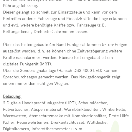
Neuer Wehrlei
Führungsfahrzeug.
Dieser gelangt so schnell zur Einsatzstelle und kann vor dem
Einsatz im Gle
Eintreffen anderer Fahrzeuge und Einsatzkräfte die Lage erkunden
und evtl. weitere benötigte Kräfte bzw. Fahrzeuge (z.B.
Drehleiter de
Rettungsdienst, Drehleiter) alarmieren lassen.
Grund zum Fe
Über das festeingebaute 4m Band Funkgerät können 5-Ton-Folgen
Drehleiter er
ausgelöst werden, d.h. es können ohne Zeitverzögerung weitere
Kräfte nachalarmiert werden. Ebenso fest eingebaut ist ein
Neue Fahrzeu
digitales Funkgerät (MRT).
Über die Sondersignalanlage (Hänsch DBS 4000 LED) können
Wehr übt im I
Sprachdurchsagen gemacht werden. Das Navigationsgerät zeigt
einem immer den richtigen Weg an.
Beladung:
2 Digitale Handsprechfunkgeräte (HRT), Schaumlöscher,
Pulverlöscher, Absperrmaterial, Warnblinkleuchten, Winkerkelle,
Warnwesten, Atemschutzmaske mit Kombinationsfilter, Erste Hilfe
Koffer, Feuerwehrleinen, Dreikantschlüssel, Wolldecke,
Digitalkamera, Infrarotthermometer u.v.m.