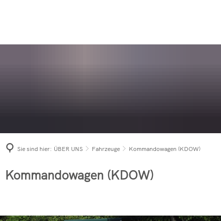
AUSBILDUNG
AKTUELLES
Sei dabei
Aktive Wehr
ANSPRECHPARTNER
Einsätze 2026
Einsatzarchiv
News & Berichte
Was tun im Notfall?
Jugendfeuerwehr
FÖRDERVEREIN
KONTAKT
Einsätze 2025
Gebäudebrand
News & Berichte
News & Berichte
Rettungshundestaffel
Einsätze 2024
Bevölkerungs
Mitglied werden
PKW-Brand in 
Berichts-Archiv
Altersabteilung
Einsätze 2023
Ü30-Party 20
Förderverein der Freiwilligen 
PKW-Brand in
News & Berichte
Einsatzleitwagen 
Einsätze 2022
Fahrzeuge
PKW-Brand in
Förderverein der Freiwilligen 
Brennende Dixi
Tanklöschfahrzeu
Einsätze 2021
Jahresabschl
Zimmerbrand 
Sie sind hier:
ÜBER UNS
Fahrzeuge
Kommandowagen (KDOW)
Hilfeleistungslös
Einsätze 2020
Langjährige M
Waldbrand in 
Drehleiter mit Ko
Einsätze 2019
Kommandowagen (KDOW)
Freiwillige F
Freiwillige F
Tanklöschfahrzeu
INNO FRICTIO
Verkehrsunfal
Mehrzweckfahrze
Schwerverletz
Bestellungen 