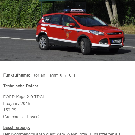
Kommandowagen
Feuerwehren 
Drehleiter de
Mehrzweckfahrze
Verkehrsunfal
Übung der Fre
Schlauchwagen (
Jugendfeuerwe
Patientegerec
Gerätewagen Hu
Vegetationsb
Erfolgreiche 
PKW-Brand in 
Absicherung ei
Rußbrand im K
Dachstuhlbran
Funkrufname:
Florian Hamm 01/10-1
Dringende Tür
Wohnungsbran
Technische Daten:
Jahresabschl
Kita-Kinder z
FORD Kuga 2.0 TDCi
Notfallplan St
Baujahr: 2016
Drehleiter de
150 PS
Einsatzreich
(Ausbau Fa. Esser)
Beschreibung:
Verleihung Eh
Der Kommandowagen dient dem Wehr- bzw. Einsatzleiter als