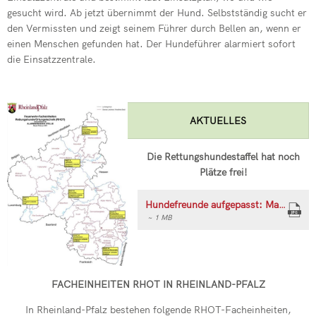
Neuer Wehrlei
gesucht wird. Ab jetzt übernimmt der Hund. Selbstständig sucht er
den Vermissten und zeigt seinem Führer durch Bellen an, wenn er
Einsatz im Gle
einen Menschen gefunden hat. Der Hundeführer alarmiert sofort
die Einsatzzentrale.
Drehleiter de
Grund zum Fe
AKTUELLES
Drehleiter er
Neue Fahrzeu
Die Rettungshundestaffel hat noch
Plätze frei!
Wehr übt im I
Hundefreunde aufgepasst: Macht mit bei der RHOT! (Flyer zum Download)
~ 1 MB
FACHEINHEITEN RHOT IN RHEINLAND-PFALZ
In Rheinland-Pfalz bestehen folgende RHOT-Facheinheiten,