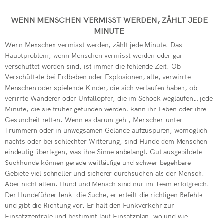
Kommandowagen
Feuerwehren 
Drehleiter de
WENN MENSCHEN VERMISST WERDEN, ZÄHLT JEDE
Mehrzweckfahrze
MINUTE
Verkehrsunfal
Übung der Fre
Schlauchwagen (
Wenn Menschen vermisst werden, zählt jede Minute. Das
Jugendfeuerwe
Patientegerec
Hauptproblem, wenn Menschen vermisst werden oder gar
Gerätewagen Hu
verschüttet worden sind, ist immer die fehlende Zeit. Ob
Vegetationsb
Erfolgreiche 
Verschüttete bei Erdbeben oder Explosionen, alte, verwirrte
Menschen oder spielende Kinder, die sich verlaufen haben, ob
PKW-Brand in 
Absicherung ei
verirrte Wanderer oder Unfallopfer, die im Schock weglaufen… jede
Rußbrand im K
Minute, die sie früher gefunden werden, kann ihr Leben oder ihre
Dachstuhlbran
Gesundheit retten. Wenn es darum geht, Menschen unter
Dringende Tür
Trümmern oder in unwegsamen Gelände aufzuspüren, womöglich
Wohnungsbran
nachts oder bei schlechter Witterung, sind Hunde dem Menschen
Jahresabschl
Kita-Kinder z
eindeutig überlegen, was ihre Sinne anbelangt. Gut ausgebildete
Suchhunde können gerade weitläufige und schwer begehbare
Notfallplan St
Drehleiter de
Gebiete viel schneller und sicherer durchsuchen als der Mensch.
Aber nicht allein. Hund und Mensch sind nur im Team erfolgreich.
Einsatzreich
Der Hundeführer lenkt die Suche, er erteilt die richtigen Befehle
und gibt die Richtung vor. Er hält den Funkverkehr zur
Verleihung Eh
Einsatzzentrale und bestimmt laut Einsatzplan, wo und wie