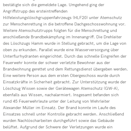
bestätigte sich die gemeldete Lage. Umgehend ging der
Neuer Wehrlei
Angriffstrupp des ersteintreffenden
Einsatz im Gle
Hilfeleistungslöschgruppenfahrzeugs (HLF20) unter Atemschutz
zur Menschenrettung in die betroffene Dachgeschosswohnung vor.
Drehleiter de
Weitere Atemschutztrupps folgten für die Menschrettung und
anschließende Brandbekämpfung im Innenangriff. Die Drehleiter
Grund zum Fe
des Löschzugs Hamm wurde in Stellung gebracht, um die Lage von
oben zu erkunden. Parallel wurde eine Wasserversorgung über
Drehleiter er
Unterflurhydranten eingerichtet. Durch das schnelle Eingreifen der
Neue Fahrzeu
Feuerwehr konnte der schwer verletzte Bewohner aus der
Brandwohnung gerettet und dem Rettungsdienst übergeben werden.
Wehr übt im I
Eine weitere Person aus dem ersten Obergeschoss wurde durch
Einsatzkräfte in Sicherheit gebracht. Zur Unterstützung wurde der
Löschzug Wissen sowie der Gerätewagen Atemschutz (GW-A),
ebenfalls aus Wissen, nachalarmiert. Insgesamt befanden sich
rund 45 Feuerwehrleute unter der Leitung von Wehrleiter
Alexander Müller im Einsatz. Der Brand konnte im Laufe des
Einsatzes schnell unter Kontrolle gebracht werden. Anschließend
wurden Nachlöscharbeiten durchgeführt sowie das Gebäude
belüftet. Aufgrund der Schwere der Verletzungen wurde ein