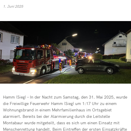
Kommandowagen
1. Juni 2025
Feuerwehren 
Drehleiter de
Mehrzweckfahrze
Verkehrsunfal
Übung der Fre
Schlauchwagen (
Jugendfeuerwe
Patientegerec
Gerätewagen Hu
Vegetationsb
Erfolgreiche 
PKW-Brand in 
Absicherung ei
Rußbrand im K
Dachstuhlbran
Dringende Tür
Wohnungsbran
Jahresabschl
Kita-Kinder z
Hamm (Sieg) – In der Nacht zum Samstag, den 31. Mai 2025, wurde
Notfallplan St
Drehleiter de
die Freiwillige Feuerwehr Hamm (Sieg) um 1:17 Uhr zu einem
Wohnungsbrand in einem Mehrfamilienhaus im Ortsgebiet
Einsatzreich
alarmiert. Bereits bei der Alarmierung durch die Leitstelle
Montabaur wurde mitgeteilt, dass es sich um einen Einsatz mit
Verleihung Eh
Menschenrettung handelt. Beim Eintreffen der ersten Einsatzkräfte