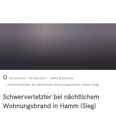
AUSBILDUNG
AKTUELLES
Sei dabei
Aktive Wehr
ANSPRECHPARTNER
Einsätze 2026
Einsatzarchiv
News & Berichte
Was tun im Notfall?
Jugendfeuerwehr
FÖRDERVEREIN
KONTAKT
Einsätze 2025
Gebäudebrand
News & Berichte
News & Berichte
Rettungshundestaffel
Einsätze 2024
Bevölkerungs
Mitglied werden
PKW-Brand in 
Berichts-Archiv
Altersabteilung
Einsätze 2023
Ü30-Party 20
Förderverein der Freiwilligen 
PKW-Brand in
News & Berichte
Einsatzleitwagen 
Einsätze 2022
Fahrzeuge
PKW-Brand in
Förderverein der Freiwilligen 
Brennende Dixi
Tanklöschfahrzeu
Einsätze 2021
Jahresabschl
Zimmerbrand 
Sie sind hier:
AKTUELLES
News & Berichte
Hilfeleistungslös
Einsätze 2020
Langjährige M
Waldbrand in 
Schwerverletzter bei nächtlichem Wohnungsbrand in Hamm (Sieg)
Drehleiter mit Ko
Einsätze 2019
Freiwillige F
Freiwillige F
Schwerverletzter bei nächtlichem
Tanklöschfahrzeu
INNO FRICTIO
Wohnungsbrand in Hamm (Sieg)
Verkehrsunfal
Mehrzweckfahrze
Schwerverletz
Bestellungen 