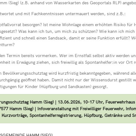
m (Sieg) (z.B. anhand von Wasserkarten des Geoportals RLP) angebo
ntwortet und mit Fachkenntnissen untermauert werden, sind z.B.:
otfallvorrat besorgen? Ist meine Wohnlage einem erhöhten Risiko für
sgesetzt? Was kann ich tun, um mich zu schützen? Wie kann ich mich 
fizient und schnell einen Sandsack, damit er seine Funktion erfüllt? W
htturm?
h den Termin bereits vormerken. Wer im Ernstfall selbst aktiv werden u
eit in Erwägung ziehen, sich freiwillig als Spontanhelfer:in vor Ort r
Bevölkerungsschutztag wird kurzfristig bekanntgegeben, während all
rchgängig geöffnet haben. Damit nicht nur der Wissensdurst gestillt w
tigungen für Kinder (Hüpfburg und Sandkasten) gesorgt.
rungsschutztag Hamm (Sieg) | 13.06.2026, 10-17 Uhr, Feuerwehrhaus
577 Hamm (Sieg) | Infoveranstaltung mit Freiwilliger Feuerwehr, Infom
| Kurzvorträge, Spontanhelferregistrierung, Hüpfburg, Getränke und S
SGEMEINDE HAMM (SIEG)