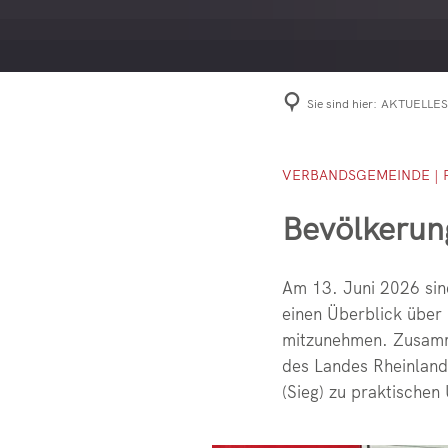
T
M
K
Sie sind hier:
AKTUELLES
M
S
VERBANDSGEMEINDE | 
G
Bevölkerun
Am 13. Juni 2026 sin
einen Überblick über 
mitzunehmen. Zusamme
des Landes Rheinland
(Sieg) zu praktischen