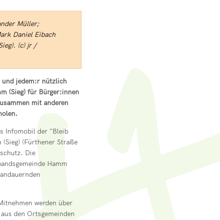
ander Müller;
ark Daniel Eibach
g). (c) jr /
 und jedem:r nützlich
m (Sieg) für Bürger:innen
 zusammen mit anderen
holen.
s Infomobil der "Bleib
(Sieg) (Fürthener Straße
schutz. Die
Verbandsgemeinde Hamm
r andauernden
 Mitnehmen werden über
er aus den Ortsgemeinden