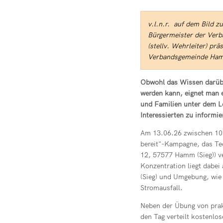
v.l.n.r. auf dem Bild z
Bürgermeister der Verb
(stellv. Wehrleiter) pr
Verbandsgemeinde Hamm
Obwohl das Wissen darüber
werden kann, eignet man e
und Familien unter dem L
Interessierten zu informie
Am 13.06.26 zwischen 10 u
bereit"-Kampagne, das Te
12, 57577 Hamm (Sieg)) v
Konzentration liegt dabe
(Sieg) und Umgebung, wie 
Stromausfall.
Neben der Übung von pra
den Tag verteilt kostenlo