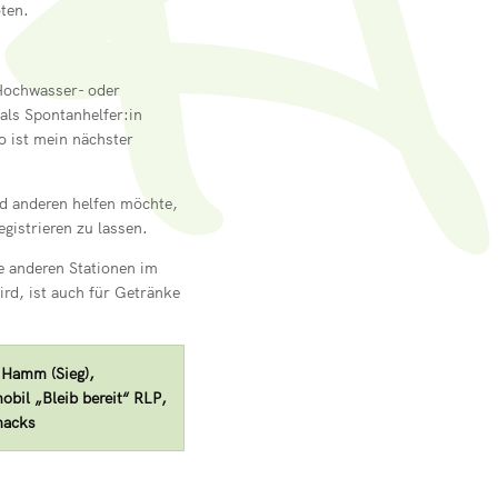
ten.
 Hochwasser- oder
als Spontanhelfer:in
o ist mein nächster
nd anderen helfen möchte,
egistrieren zu lassen.
e anderen Stationen im
ird, ist auch für Getränke
 Hamm (Sieg),
obil „Bleib bereit“ RLP,
nacks