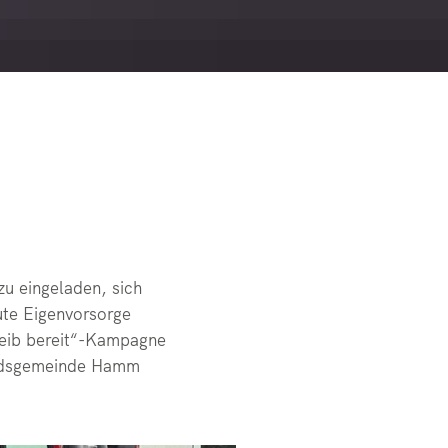
tlichem Wohnungsbrand in Hamm (Sieg)
ungen
 Wissen üben den Ernstfall in Roth-Hämmerholz
 Feuerwehr Hamm (Sieg) wurde zur überörtlichen Hilfe nach Wi
– Feuerwehr Hamm (Sieg) im Einsatz
uerwehr Hamm (Sieg) zum Thema Absturzsicherung und patient
olizeiwache
ung Seminar
n Hämmerholz und Seelbach bei Hamm
ng zum Truppführer im Landkreis Altenkirchen
 Feuerwehr Hamm (Sieg) im Einsatz
lle in Oettershagen
an der Nister
ifen
u eingeladen, sich
en Rettungsdienst
hal
ute Eigenvorsorge
leib bereit“-Kampagne
ng 2024 2025
andsgemeinde Hamm
 Feuerwehr Hamm (Sieg) wurde zur überörtlichen Hilfe nach Al
e Ende Januar 2024