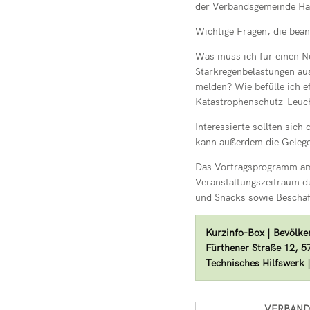
der Verbandsgemeinde Ham
Wichtige Fragen, die bea
Was muss ich für einen N
Starkregenbelastungen au
melden? Wie befülle ich ef
Katastrophenschutz-Leuc
Interessierte sollten sic
kann außerdem die Gelegenh
Das Vortragsprogramm am 
Veranstaltungszeitraum du
und Snacks sowie Beschäf
Kurzinfo-Box | Bevölke
Fürthener Straße 12, 57
Technisches Hilfswerk 
VERBAND