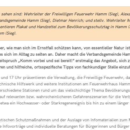
u sehen sind: Wehrleiter der Freiwilligen Feuerwehr Hamm (Sieg), Alex
andsgemeinde Hamm (Sieg), Dietmar Henrich; und stellv. Wehrleiter M
äsentieren Plakat und Handzettel zum Bevölkerungsschutztag in Hamm (Sie
 (Sieg).
, wie man sich im Ernstfall schützen kann, von essentieller Natur ist
s sich im Alltag zu selten an. Daher macht die Verbandsgemeinde Ham
eitspruch „Komm vorbei und sei bereit!“ erstmalig das Angebot, sich
ren und hilfreiche, ortsspezifische Tipps von fachkundiger Stelle einzu
nd 17 Uhr präsentieren die Verwaltung, die Freiwillige Feuerwehr, da
chnische Hilfswerk und weitere Institutionen am Feuerwehrhaus Hamm 
erschiedene Stationen rund um das vielschichtige Thema Bevölkerungs
i auf relevanten bzw. wahrscheinlicheren Gefahrenszenarien für die 
etwa ein Hochwasser- oder Starkregenereignis bis hin zu einem länge
ktischen Schutzmaßnahmen und der Auslage von Infomaterialien zum
se Infovorträge und individuelle Beratungen für Bürgerinnen und Bürg