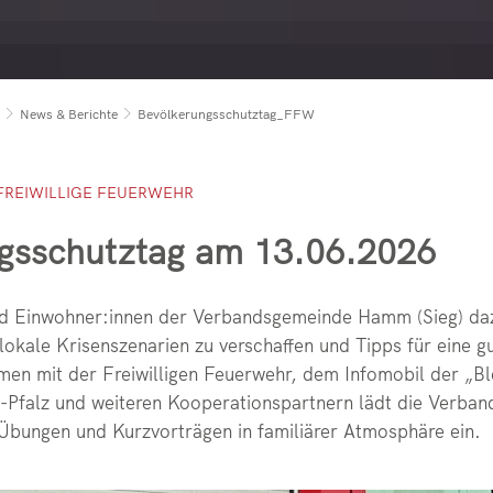
anklöschfahrzeug (TLF 3000)
Schwerverletzter bei näch
Bestellungen und Beförder
ehrzweckfahrzeug (MZF 3)
Feuerwehren aus Hamm und
Drehleiter der Freiwilligen
ommandowagen (KDOW)
News & Berichte
Bevölkerungsschutztag_FFW
Verkehrsunfall in Fürthen 
Übung der Freiwilligen Fe
ehrzweckfahrzeug (MZF 1)
Jugendfeuerwehr bei der P
Patientegerechte Unfallrett
chlauchwagen (SW 2000 TR)
FREIWILLIGE FEUERWEHR
Vegetationsbrand zwische
Erfolgreiche Kreisausbildu
erätewagen Hund (GW-Hund)
gsschutztag am 13.06.2026
PKW-Brand in Breitscheidt–
Absicherung einer Unfallste
Rußbrand im Kamin in Thal 
Dachstuhlbrand Bruchertse
d Einwohner:innen der Verbandsgemeinde Hamm (Sieg) daz
Dringende Türöffnung für d
Wohnungsbrand in Marient
lokale Krisenszenarien zu verschaffen und Tipps für eine g
n mit der Freiwilligen Feuerwehr, dem Infomobil der „B
Jahresabschlussversammlu
Kita-Kinder zu Besuch
-Pfalz und weiteren Kooperationspartnern lädt die Verb
Notfallplan Stromausfall
Drehleiter der Freiwilligen
 Übungen und Kurzvorträgen in familiärer Atmosphäre ein.
Einsatzreiches Wochenend