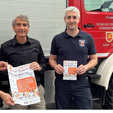
Verleihung Ehrenzeichen
Neuer Wehrleiter
Einsatz im Gleisbett
Drehleiter der Freiwillige
Grund zum Feiern
Drehleiter ergänzt den Fuh
Neue Fahrzeuge
Wehr übt im Industriepark