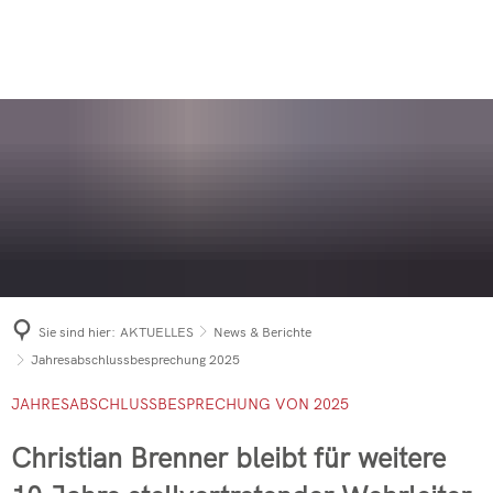
AUSBILDUNG
AKTUELLES
Sei dabei
Aktive Wehr
ANSPRECHPARTNER
Einsätze 2026
Einsatzarchiv
News & Berichte
Was tun im Notfall?
Jugendfeuerwehr
FÖRDERVEREIN
KONTAKT
Einsätze 2025
Gebäudebrand
News & Berichte
News & Berichte
Rettungshundestaffel
Einsätze 2024
Bevölkerungs
Mitglied werden
PKW-Brand in 
Berichts-Archiv
Altersabteilung
Einsätze 2023
Ü30-Party 20
Förderverein der Freiwilligen 
PKW-Brand in
News & Berichte
Einsatzleitwagen 
Einsätze 2022
Fahrzeuge
PKW-Brand in
Förderverein der Freiwilligen 
Brennende Dixi
Tanklöschfahrzeu
Einsätze 2021
Jahresabschl
Zimmerbrand 
Sie sind hier:
AKTUELLES
News & Berichte
Hilfeleistungslös
Einsätze 2020
Langjährige M
Waldbrand in 
Jahresabschlussbesprechung 2025
Drehleiter mit Ko
Einsätze 2019
Freiwillige F
Freiwillige F
JAHRESABSCHLUSSBESPRECHUNG VON 2025
Tanklöschfahrzeu
INNO FRICTIO
Verkehrsunfal
Christian Brenner bleibt für weitere
Mehrzweckfahrze
Schwerverletz
Bestellungen 