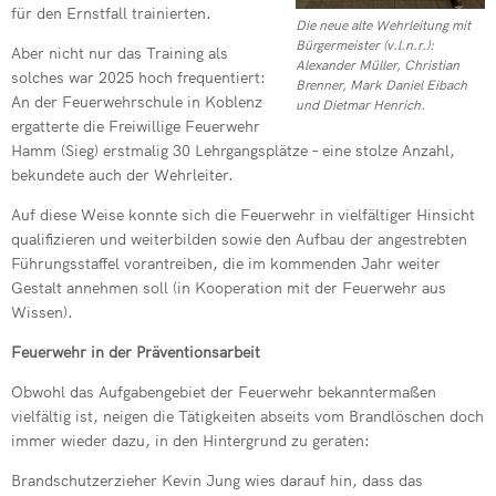
für den Ernstfall trainierten.
Die neue alte Wehrleitung mit
Bürgermeister (v.l.n.r.):
Aber nicht nur das Training als
Alexander Müller, Christian
solches war 2025 hoch frequentiert:
Brenner, Mark Daniel Eibach
An der Feuerwehrschule in Koblenz
und Dietmar Henrich.
ergatterte die Freiwillige Feuerwehr
Hamm (Sieg) erstmalig 30 Lehrgangsplätze – eine stolze Anzahl,
bekundete auch der Wehrleiter.
Auf diese Weise konnte sich die Feuerwehr in vielfältiger Hinsicht
qualifizieren und weiterbilden sowie den Aufbau der angestrebten
Führungsstaffel vorantreiben, die im kommenden Jahr weiter
Gestalt annehmen soll (in Kooperation mit der Feuerwehr aus
Wissen).
Feuerwehr in der Präventionsarbeit
Obwohl das Aufgabengebiet der Feuerwehr bekanntermaßen
vielfältig ist, neigen die Tätigkeiten abseits vom Brandlöschen doch
immer wieder dazu, in den Hintergrund zu geraten:
Brandschutzerzieher Kevin Jung wies darauf hin, dass das