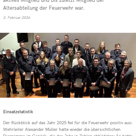
Neuer Wehrlei
Altersabteilung der Feuerwehr war.
Einsatz im Gle
3. Februar 2026
Drehleiter de
Grund zum Fe
Drehleiter er
Neue Fahrzeu
Wehr übt im I
Einsatzstatistik
Der Rückblick auf das Jahr 2025 fiel für die Feuerwehr positiv aus:
Wehrleiter Alexander Müller hatte wieder die übersichtlichen
Diagramme im Gepäck, die das Jahr in Zahlen abbildeten: So hatte