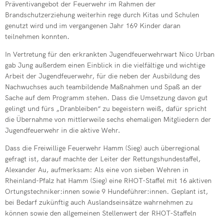
Präventivangebot der Feuerwehr im Rahmen der
Brandschutzerziehung weiterhin rege durch Kitas und Schulen
genutzt wird und im vergangenen Jahr 169 Kinder daran
teilnehmen konnten.
In Vertretung für den erkrankten Jugendfeuerwehrwart Nico Urban
gab Jung außerdem einen Einblick in die vielfältige und wichtige
Arbeit der Jugendfeuerwehr, für die neben der Ausbildung des
Nachwuchses auch teambildende Maßnahmen und Spaß an der
Sache auf dem Programm stehen. Dass die Umsetzung davon gut
gelingt und fürs „Dranbleiben“ zu begeistern weiß, dafür spricht
die Übernahme von mittlerweile sechs ehemaligen Mitgliedern der
Jugendfeuerwehr in die aktive Wehr.
Dass die Freiwillige Feuerwehr Hamm (Sieg) auch überregional
gefragt ist, darauf machte der Leiter der Rettungshundestaffel,
Alexander Au, aufmerksam: Als eine von sieben Wehren in
Rheinland-Pfalz hat Hamm (Sieg) eine RHOT-Staffel mit 16 aktiven
Ortungstechniker:innen sowie 9 Hundeführer:innen. Geplant ist,
bei Bedarf zukünftig auch Auslandseinsätze wahrnehmen zu
können sowie den allgemeinen Stellenwert der RHOT-Staffeln