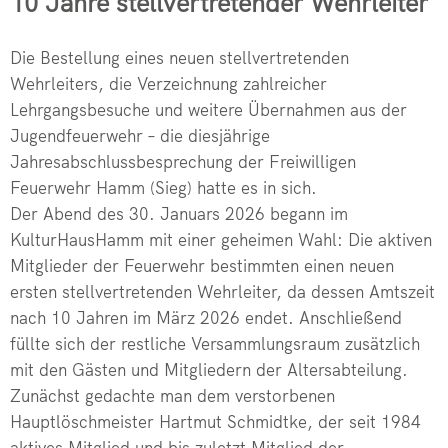
10 Jahre stellvertretender Wehrleiter
Kommandowagen
Feuerwehren 
Drehleiter de
Mehrzweckfahrze
Die Bestellung eines neuen stellvertretenden
Verkehrsunfal
Übung der Fre
Wehrleiters, die Verzeichnung zahlreicher
Schlauchwagen (
Jugendfeuerwe
Lehrgangsbesuche und weitere Übernahmen aus der
Patientegerec
Gerätewagen Hu
Jugendfeuerwehr – die diesjährige
Vegetationsb
Erfolgreiche 
Jahresabschlussbesprechung der Freiwilligen
PKW-Brand in 
Feuerwehr Hamm (Sieg) hatte es in sich.
Absicherung ei
Der Abend des 30. Januars 2026 begann im
Rußbrand im K
Dachstuhlbran
KulturHausHamm mit einer geheimen Wahl: Die aktiven
Dringende Tür
Mitglieder der Feuerwehr bestimmten einen neuen
Wohnungsbran
ersten stellvertretenden Wehrleiter, da dessen Amtszeit
Jahresabschl
Kita-Kinder z
nach 10 Jahren im März 2026 endet. Anschließend
Notfallplan St
füllte sich der restliche Versammlungsraum zusätzlich
Drehleiter de
mit den Gästen und Mitgliedern der Altersabteilung.
Einsatzreich
Zunächst gedachte man dem verstorbenen
Hauptlöschmeister Hartmut Schmidtke, der seit 1984
Verleihung Eh
aktives Mitglied und bis zuletzt Mitglied der