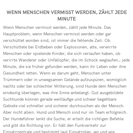
Kommandowagen
Feuerwehren 
Drehleiter de
WENN MENSCHEN VERMISST WERDEN, ZÄHLT JEDE
Mehrzweckfahrze
MINUTE
Verkehrsunfal
Übung der Fre
Schlauchwagen (
Wenn Menschen vermisst werden, zählt jede Minute. Das
Jugendfeuerwe
Patientegerec
Hauptproblem, wenn Menschen vermisst werden oder gar
Gerätewagen Hu
verschüttet worden sind, ist immer die fehlende Zeit. Ob
Vegetationsb
Erfolgreiche 
Verschüttete bei Erdbeben oder Explosionen, alte, verwirrte
Menschen oder spielende Kinder, die sich verlaufen haben, ob
PKW-Brand in 
Absicherung ei
verirrte Wanderer oder Unfallopfer, die im Schock weglaufen… jede
Rußbrand im K
Minute, die sie früher gefunden werden, kann ihr Leben oder ihre
Dachstuhlbran
Gesundheit retten. Wenn es darum geht, Menschen unter
Dringende Tür
Trümmern oder in unwegsamen Gelände aufzuspüren, womöglich
Wohnungsbran
nachts oder bei schlechter Witterung, sind Hunde dem Menschen
Jahresabschl
Kita-Kinder z
eindeutig überlegen, was ihre Sinne anbelangt. Gut ausgebildete
Suchhunde können gerade weitläufige und schwer begehbare
Notfallplan St
Drehleiter de
Gebiete viel schneller und sicherer durchsuchen als der Mensch.
Aber nicht allein. Hund und Mensch sind nur im Team erfolgreich.
Einsatzreich
Der Hundeführer lenkt die Suche, er erteilt die richtigen Befehle
und gibt die Richtung vor. Er hält den Funkverkehr zur
Verleihung Eh
Einsatzzentrale und bestimmt laut Einsatzplan, wo und wie