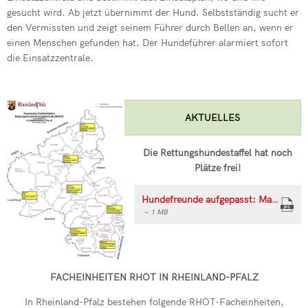
Neuer Wehrlei
gesucht wird. Ab jetzt übernimmt der Hund. Selbstständig sucht er
den Vermissten und zeigt seinem Führer durch Bellen an, wenn er
Einsatz im Gle
einen Menschen gefunden hat. Der Hundeführer alarmiert sofort
die Einsatzzentrale.
Drehleiter de
Grund zum Fe
AKTUELLES
Drehleiter er
Neue Fahrzeu
Die Rettungshundestaffel hat noch
Plätze frei!
Wehr übt im I
Hundefreunde aufgepasst: Macht mit bei der RHOT! (Flyer zum Download)
~ 1 MB
FACHEINHEITEN RHOT IN RHEINLAND-PFALZ
In Rheinland-Pfalz bestehen folgende RHOT-Facheinheiten,