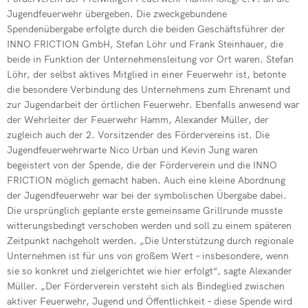
Neuer Wehrlei
Jugendfeuerwehr übergeben. Die zweckgebundene
Spendenübergabe erfolgte durch die beiden Geschäftsführer der
Einsatz im Gle
INNO FRICTION GmbH, Stefan Löhr und Frank Steinhauer, die
beide in Funktion der Unternehmensleitung vor Ort waren. Stefan
Drehleiter de
Löhr, der selbst aktives Mitglied in einer Feuerwehr ist, betonte
die besondere Verbindung des Unternehmens zum Ehrenamt und
Grund zum Fe
zur Jugendarbeit der örtlichen Feuerwehr. Ebenfalls anwesend war
Drehleiter er
der Wehrleiter der Feuerwehr Hamm, Alexander Müller, der
zugleich auch der 2. Vorsitzender des Fördervereins ist. Die
Neue Fahrzeu
Jugendfeuerwehrwarte Nico Urban und Kevin Jung waren
begeistert von der Spende, die der Förderverein und die INNO
Wehr übt im I
FRICTION möglich gemacht haben. Auch eine kleine Abordnung
der Jugendfeuerwehr war bei der symbolischen Übergabe dabei.
Die ursprünglich geplante erste gemeinsame Grillrunde musste
witterungsbedingt verschoben werden und soll zu einem späteren
Zeitpunkt nachgeholt werden. „Die Unterstützung durch regionale
Unternehmen ist für uns von großem Wert – insbesondere, wenn
sie so konkret und zielgerichtet wie hier erfolgt“, sagte Alexander
Müller. „Der Förderverein versteht sich als Bindeglied zwischen
aktiver Feuerwehr, Jugend und Öffentlichkeit – diese Spende wird