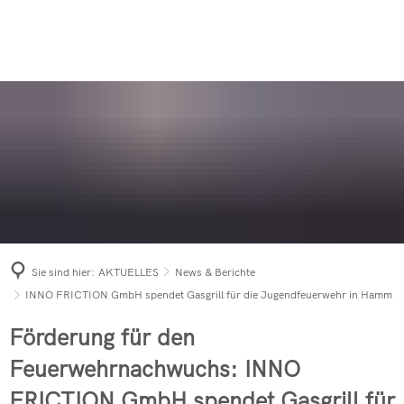
AUSBILDUNG
AKTUELLES
Sei dabei
Aktive Wehr
ANSPRECHPARTNER
Einsätze 2026
Einsatzarchiv
News & Berichte
Was tun im Notfall?
Jugendfeuerwehr
FÖRDERVEREIN
KONTAKT
Einsätze 2025
Gebäudebrand
News & Berichte
News & Berichte
Rettungshundestaffel
Einsätze 2024
Bevölkerungs
Mitglied werden
PKW-Brand in 
Berichts-Archiv
Altersabteilung
Einsätze 2023
Ü30-Party 20
Förderverein der Freiwilligen 
PKW-Brand in
News & Berichte
Einsatzleitwagen 
Einsätze 2022
Fahrzeuge
PKW-Brand in
Förderverein der Freiwilligen 
Brennende Dixi
Tanklöschfahrzeu
Einsätze 2021
Jahresabschl
Zimmerbrand 
Sie sind hier:
AKTUELLES
News & Berichte
Hilfeleistungslös
Einsätze 2020
Langjährige M
Waldbrand in 
INNO FRICTION GmbH spendet Gasgrill für die Jugendfeuerwehr in Hamm
Drehleiter mit Ko
Einsätze 2019
Freiwillige F
Freiwillige F
Förderung für den
Tanklöschfahrzeu
INNO FRICTIO
Feuerwehrnachwuchs: INNO
Verkehrsunfal
Mehrzweckfahrze
Schwerverletz
FRICTION GmbH spendet Gasgrill für
Bestellungen 