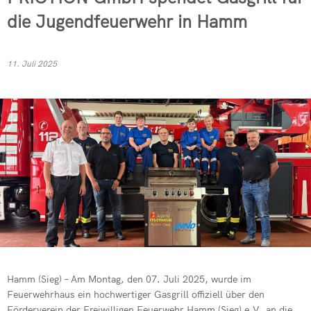
Kommandowagen
die Jugendfeuerwehr in Hamm
Feuerwehren 
Drehleiter de
Mehrzweckfahrze
Verkehrsunfal
Übung der Fre
Schlauchwagen (
11. Juli 2025
Jugendfeuerwe
Patientegerec
Gerätewagen Hu
Vegetationsb
Erfolgreiche 
PKW-Brand in 
Absicherung ei
Rußbrand im K
Dachstuhlbran
Dringende Tür
Wohnungsbran
Jahresabschl
Kita-Kinder z
Notfallplan St
Drehleiter de
Einsatzreich
Hamm (Sieg) – Am Montag, den 07. Juli 2025, wurde im
Feuerwehrhaus ein hochwertiger Gasgrill offiziell über den
Verleihung Eh
Förderverein der Freiwilligen Feuerwehr Hamm (Sieg) e.V. an die