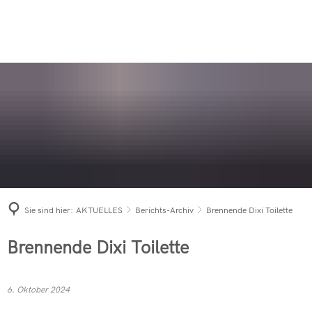
AUSBILDUNG
AKTUELLES
Sei dabei
Aktive Wehr
ANSPRECHPARTNER
Einsätze 2026
Einsatzarchiv
News & Berichte
Was tun im Notfall?
Jugendfeuerwehr
FÖRDERVEREIN
KONTAKT
Einsätze 2025
Gebäudebrand
News & Berichte
News & Berichte
Rettungshundestaffel
Einsätze 2024
Bevölkerungs
Mitglied werden
PKW-Brand in 
Berichts-Archiv
Altersabteilung
Einsätze 2023
Ü30-Party 20
Förderverein der Freiwilligen 
PKW-Brand in
News & Berichte
Einsatzleitwagen 
Einsätze 2022
Fahrzeuge
PKW-Brand in
Förderverein der Freiwilligen 
Brennende Dixi
Tanklöschfahrzeu
Einsätze 2021
Jahresabschl
Zimmerbrand 
Sie sind hier:
AKTUELLES
Berichts-Archiv
Brennende Dixi Toilette
Hilfeleistungslös
Einsätze 2020
Langjährige M
Waldbrand in 
Drehleiter mit Ko
Einsätze 2019
Brennende Dixi Toilette
Freiwillige F
Freiwillige F
Tanklöschfahrzeu
INNO FRICTIO
Verkehrsunfal
6. Oktober 2024
Mehrzweckfahrze
Schwerverletz
Bestellungen 