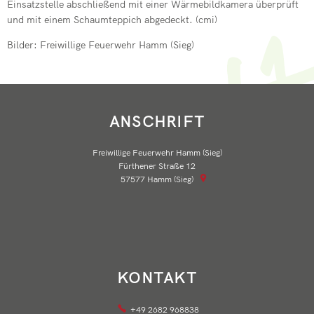
Einsatzstelle abschließend mit einer Wärmebildkamera überprüft
Neuer Wehrlei
und mit einem Schaumteppich abgedeckt. (cmi)
Einsatz im Gle
Bilder: Freiwillige Feuerwehr Hamm (Sieg)
Drehleiter de
Grund zum Fe
ANSCHRIFT
Drehleiter er
Neue Fahrzeu
Freiwillige Feuerwehr Hamm (Sieg)
Fürthener Straße 12
Wehr übt im I
57577
Hamm (Sieg)
KONTAKT
+49 2682 968838