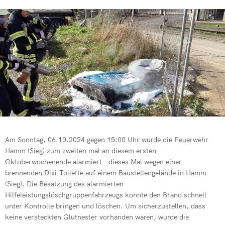
Kommandowagen
Feuerwehren 
Drehleiter de
Mehrzweckfahrze
Verkehrsunfal
Übung der Fre
Schlauchwagen (
Jugendfeuerwe
Patientegerec
Gerätewagen Hu
Vegetationsb
Erfolgreiche 
PKW-Brand in 
Absicherung ei
Rußbrand im K
Dachstuhlbran
Dringende Tür
Wohnungsbran
Am Sonntag, 06.10.2024 gegen 15:00 Uhr wurde die Feuerwehr
Jahresabschl
Hamm (Sieg) zum zweiten mal an diesem ersten
Kita-Kinder z
Oktoberwochenende alarmiert – dieses Mal wegen einer
Notfallplan St
brennenden Dixi-Toilette auf einem Baustellengelände in Hamm
Drehleiter de
(Sieg). Die Besatzung des alarmierten
Einsatzreich
Hilfeleistungslöschgruppenfahrzeugs konnte den Brand schnell
unter Kontrolle bringen und löschen. Um sicherzustellen, dass
Verleihung Eh
keine versteckten Glutnester vorhanden waren, wurde die